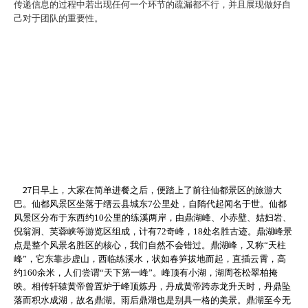
传递信息的过程中若出现任何一个环节的疏漏都不行，并且展现做好自
己对于团队的重要性。
27
日早上，大家在简单进餐之后，便踏上了前往仙都景区的旅游大
巴。
仙都风景区坐落于
缙云县
城东
7
公里处，自隋代起闻名于世。仙都
风景区分布于东西约
10
公里的练溪两岸，由
鼎湖峰
、小赤壁、
姑妇岩
、
倪翁洞
、
芙蓉峡
等游览区组成，计有
72
奇峰，
18
处名胜古迹。
鼎湖峰景
点是整个风景名胜区的核心，我们自然不会错过。鼎湖峰，又称
“
天柱
峰
”
，它东靠步虚山，西临练溪水，状如春笋拔地而起，直插云霄，高
约
160
余米，人们尝谓
“
天下第一峰
”
。峰顶有小湖，湖周苍松翠柏掩
映。相传
轩辕黄帝
曾置炉于峰顶炼丹，丹成黄帝跨赤龙升天时，丹鼎坠
落而积水成湖，故名鼎湖。雨后鼎湖也是别具一格的美景。鼎湖至今无