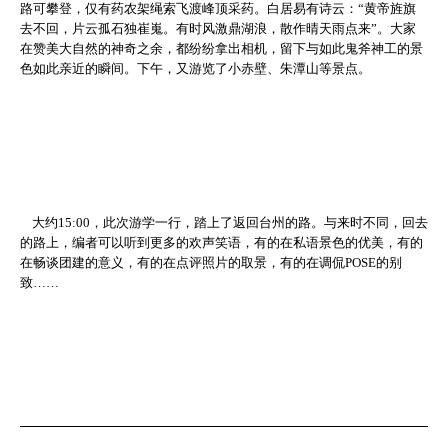
路可攀登，仅有药农架绳索飞渡峰顶采药。白居易有诗云：“黄帝旌旗
去不回，片云孤石独崔嵬。有时风激鼎湖浪，散作晴天雨点来”。大家
在赞美大自然的神奇之余，都纷纷拿出相机，留下与如此鬼斧神工的景
色如此亲近的瞬间。下午，又游览了小赤壁、朱潭山等景点。
大约
15:00
，此次游学一行，踏上了返回台州的路。与来时不同，回去
的路上，编者可以听到更多的欢声笑语，有的在私语景色的优美，有的
在畅谈团建的意义，有的在点评照片的取景，有的在调侃
POSE
的别
致……