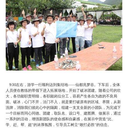
9:30
左右，游学一行顺利达到集结地——仙都兆梦谷。下车后，全体
人员便在教练的带领下进入拓展场地，开始了破冰团建。随着公司的壮
大，各功能职责明细，各职能岗位分工，容易产生各自为政的不良局
面。破冰，心门不开，法门不入，就是要打破原有的区域、界限，从新
洗牌，消除我们彼此心中的隔阂，组建一支支全新的小团队，为完成下
一个目标而同心同德。团建，取队名、设口号、建图腾、做展示，通过
一系列的活动，增强新团队的使命感和自豪感，在展示中营造“比、
学、赶、帮、超”的浓厚氛围，引导员工树立“敢打必胜”的信念。