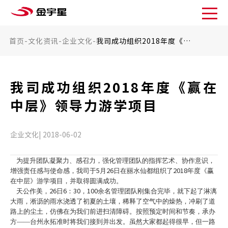
首页
-
文化资讯
-
企业文化
-
我司成功组织2018年度《赢在中层》领导力游学项目
我司成功组织2018年度《赢在
中层》领导力游学项目
企业文化| 2018-06-02
为提升团队凝聚力、感召力，强化管理团队的指挥艺术、协作意识，
5
26
2018
增强责任感与使命感，我司于
月
日在丽水仙都组织了
年度《赢
在中层》游学项目，并取得圆满成功。
26
6
30
100
天公作美，
日
：
，
余名管理团队刚集合完毕，就下起了淋漓
大雨，淅沥的雨水浇透了初夏的土壤，稀释了空气中的燥热，冲刷了道
路上的尘土，仿佛在为我们前进扫清障碍。按照预定时间和节奏，承办
方——台州永拓准时将我们接到并出发。虽然大家都起得很早，但一路